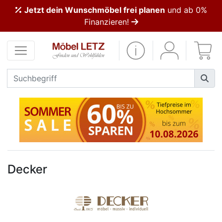
Jetzt dein Wunschmöbel frei planen
und ab 0%
ließen
Finanzieren!
Kundenmeinungen
Anmelden
PREMIUM
Schnell
lieferbar
SALE
Decker
Polsterplaner
Möbel-