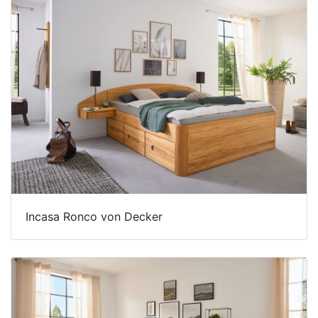
Betten
Massivholzbetten
Schlafzimmer-
Kommoden
Nachttische
Bettbänke
&
Betttruhen
Kleiderständer
Incasa Ronco von Decker
&
Herrendiener
Spiegel
&
Standspiegel