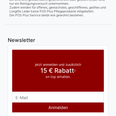
nur ein Reinigungsversuch unternommen.
Zudem werden für offenes, gewachstes, geschliffenes, geöltes und
Longlife Leder keine POS Plus Pflegeprodukte mitgeliefert.
Der POS Plus Service bleibt wie gewohnt bestehen.
Newsletter
jetzt anmelden und zusätzlich
15 € Rabatt
2
on top erhalten.
Anmelden