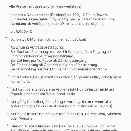
Alle Preise inkl. gesetzlicher Mehrwertsteuer.
*
innerhalb Deutschlands (Festland) ab 500,- € Einkaufswert.
Für Bestellungen unter 500,- € zzgl. 99,- € Versandkosten. Eine
Abholung ab Verfügbarkeit der Ware ist jederzeit möglich.
**
bis 5.000,- €
***
0% bis zu 6 Monaten, danach je nach Laufzeit
1
Ab Eingang Auftragsbestätigung.
Bei Kauf auf Rechnung mit abw. Lieferanschrift ab Eingang der
unterschriebenen Auftragsbestätigung.
Bei Zahlung per Vorkasse ab Zahlungseingang.
Bei Finanzierung ab Genehmigung Ihrer Finanzierung.
Selbstabholung nur von Mo.-Fr. nach vorheriger Absprache.
2
Ihr Gutschein ist auf bereits reduzierte Angebote gültig, jedoch nicht
kombinierbar.
3
Nicht auf bereits reduzierte Artikel, nicht kombinierbar, nicht auf
Produkte der Marken Bretz, Anrei, pode
4
Nur gültig für Artikel, die auf Lager vorrätig sind und wenn alle
Anforderungen für eine Auslieferung erfüllt sind (siehe Punkt 1).
5
Nur gültig in Verbindung beim Kauf eines RUF Bettes Casa, Minerwa
oder Mercata.
6
Hiervon ausgeschlossen sind Bezüge aus Baumwolle und Leinen.
Bei offenem, gewachstem, geschliffenem oder geöltem Leder wird