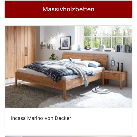
Konfigurator
Massivholzbetten
0%
Finanzierung
Markenwelt
Letz-
Deals
Schlafzimmer-
Sets
Incasa Marino von Decker
Schränke