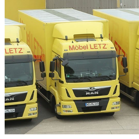
Konfigurator
0%
Finanzierung
Markenwelt
Letz-
Deals
Schlafzimmer-
Sets
Schränke