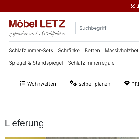
J
ließen
Kundenmeinungen
Anmelden
Schlafzimmer-Sets
Schränke
Betten
Massivholzbet
PREMIUM
Spiegel & Standspiegel
Schlafzimmerregale
Schnell
lieferbar
Wohnwelten
selber planen
PR
SALE
Polsterplaner
Lieferung
Möbel-