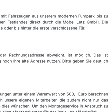
el mit Fahrzeugen aus unserem modernen Fuhrpark bis zu
chen Festlandes direkt durch die Möbel Letz GmbH. Die
e oder bis hinter die erste verschlossene Tür.
n der Rechnungsadresse abweicht, ist möglich. Das ist
 noch Ihre alte Adresse nutzen. Bitte geben Sie deutlich
ellungen unter einem Warenwert von 500,- Euro berechnen
 unsere eigenen Mitarbeiter, die zudem nicht nur das
ie dies wünschen. Um den Montageservice in Anspruch zu
iduellen Montagekosten für das jeweilige Möbelstück.