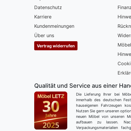
Datenschutz
Finan
Karriere
Hinwe
Kundenmeinungen
Rückn
Über uns
Wider
Möbel
Vertrag widerrufen
Hinwe
Cooki
Erklär
Qualität und Service aus einer Ha
Die Lieferung Ihrer bei Möb
innerhalb des deutschen Fes
hauseigenen Fahrzeugen kos
Nutzen Sie gern unseren optio
neuen Möbel von unseren Mö
aufbauen zu lassen. Nac
Verpackungsmaterialien fach