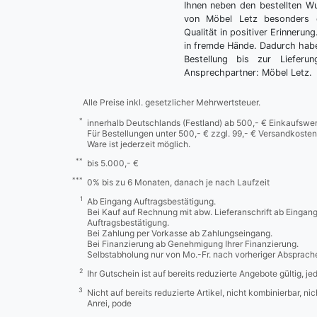
Ihnen neben den bestellten 
von Möbel Letz besonders 
Qualität in positiver Erinnerun
in fremde Hände. Dadurch habe
Bestellung bis zur Lieferu
Ansprechpartner: Möbel Letz.
Alle Preise inkl. gesetzlicher Mehrwertsteuer.
*
innerhalb Deutschlands (Festland) ab 500,- € Einkaufswer
Für Bestellungen unter 500,- € zzgl. 99,- € Versandkosten
Ware ist jederzeit möglich.
**
bis 5.000,- €
***
0% bis zu 6 Monaten, danach je nach Laufzeit
1
Ab Eingang Auftragsbestätigung.
Bei Kauf auf Rechnung mit abw. Lieferanschrift ab Eingan
Auftragsbestätigung.
Bei Zahlung per Vorkasse ab Zahlungseingang.
Bei Finanzierung ab Genehmigung Ihrer Finanzierung.
Selbstabholung nur von Mo.-Fr. nach vorheriger Absprach
2
Ihr Gutschein ist auf bereits reduzierte Angebote gültig, j
3
Nicht auf bereits reduzierte Artikel, nicht kombinierbar, n
Anrei, pode