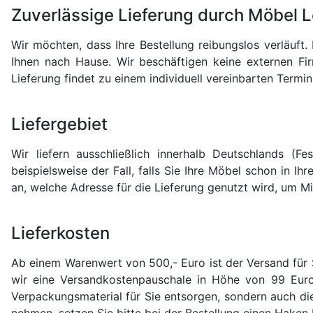
Betten
Zuverlässige Lieferung durch Möbel L
Massivholzbetten
Wir möchten, dass Ihre Bestellung reibungslos verläuft
Ihnen nach Hause. Wir beschäftigen keine externen Fi
Schlafzimmer-
Lieferung findet zu einem individuell vereinbarten Termi
Kommoden
Nachttische
Liefergebiet
Bettbänke
Wir liefern ausschließlich innerhalb Deutschlands (F
&
beispielsweise der Fall, falls Sie Ihre Möbel schon in 
Betttruhen
an, welche Adresse für die Lieferung genutzt wird, um M
Kleiderständer
&
Lieferkosten
Herrendiener
Ab einem Warenwert von 500,- Euro ist der Versand für 
Spiegel
wir eine Versandkostenpauschale in Höhe von 99 Euro
&
Verpackungsmaterial für Sie entsorgen, sondern auch d
Standspiegel
nehmen, setzen Sie bitte bei der Bestellung einen Haken