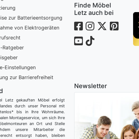
Finde Möbel
zierung
Letz auch bei
ise zur Batterieentsorgung
ahme von Elektrogeräten
rufsrecht
-Ratgeber
isgeber
e-Einstellungen
ung zur Barrierefreiheit
Newsletter
nd
el Letz gekauften Möbel erfolgt
tlandes durch unser Personal mit
tenlos* bis in Ihre Wohnräume.
nalen Montageservice, um sich Ihre
belmonteuren an Ort und Stelle
hdem unsere Mitarbeiter die
gerecht entsorgt haben, bleiben