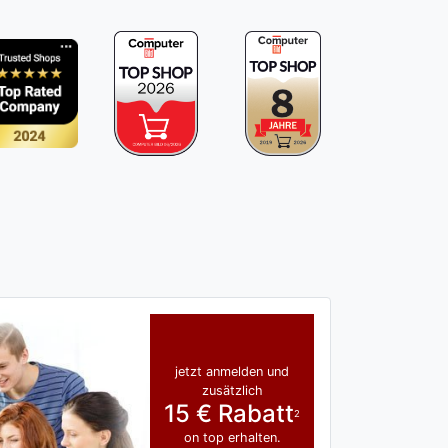
jetzt anmelden und
zusätzlich
15 € Rabatt
2
on top erhalten.