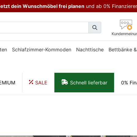
etzt dein Wunschmöbel frei planen
und ab 0% Finanziere
Kundenmeinu
ten
Schlafzimmer-Kommoden
Nachttische
Bettbänke &
EMIUM
SALE
Schnell lieferbar
0% Fin