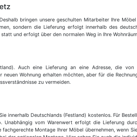
etz
. Deshalb bringen unsere geschulten Mitarbeiter Ihre Möb
rmen, sondern die Lieferung erfolgt innerhalb des deuts
n statt und erfolgt über den normalen Weg in Ihre Wohnräum
estland). Auch eine Lieferung an eine Adresse, die vo
Ihrer neuen Wohnung erhalten möchten, aber für die Rechnung
issverständnisse zu vermeiden.
Sie innerhalb Deutschlands (Festland) kostenlos. Für Best
. Unabhängig vom Warenwert erfolgt die Lieferung durch
ie fachgerechte Montage Ihrer Möbel übernehmen, wenn S
 bei der optionalen Montage. Hier sehen Sie auch die indiv