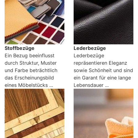
Betten
Massivholzbetten
Schlafzimmer-
Kommoden
Stoffbezüge
Lederbezüge
Nachttische
Ein Bezug beeinflusst
Lederbezüge
Bettbänke
durch Struktur, Muster
repräsentieren Eleganz
&
und Farbe beträchtlich
sowie Schönheit und sind
Betttruhen
das Erscheinungsbild
ein Garant für eine lange
eines Möbelstücks ...
Lebensdauer ...
Kleiderständer
&
Herrendiener
Spiegel
&
Standspiegel