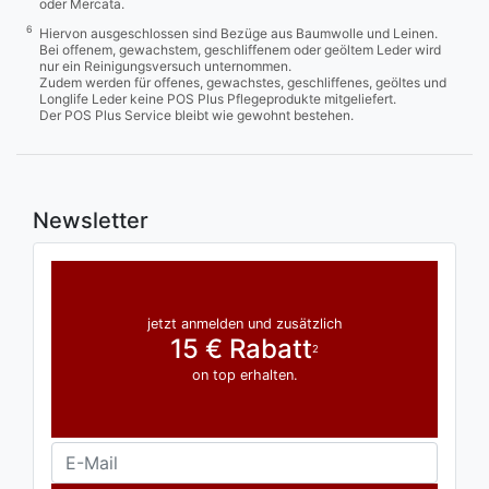
oder Mercata.
6
Hiervon ausgeschlossen sind Bezüge aus Baumwolle und Leinen.
Bei offenem, gewachstem, geschliffenem oder geöltem Leder wird
nur ein Reinigungsversuch unternommen.
Zudem werden für offenes, gewachstes, geschliffenes, geöltes und
Longlife Leder keine POS Plus Pflegeprodukte mitgeliefert.
Der POS Plus Service bleibt wie gewohnt bestehen.
Newsletter
jetzt anmelden und zusätzlich
15 € Rabatt
2
on top erhalten.