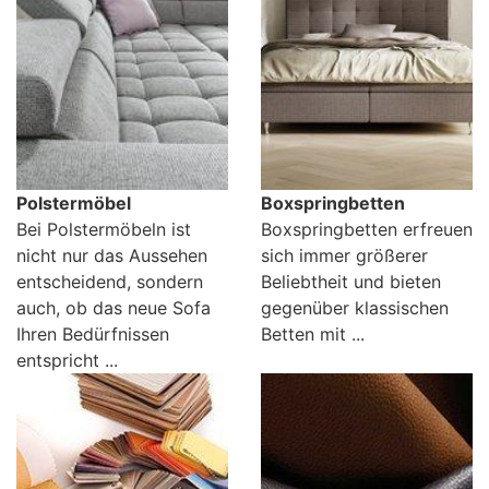
Konfigurator
0%
Finanzierung
Markenwelt
Polstermöbel
Boxspringbetten
Letz-
Bei Polstermöbeln ist
Boxspringbetten erfreuen
Deals
nicht nur das Aussehen
sich immer größerer
entscheidend, sondern
Beliebtheit und bieten
auch, ob das neue Sofa
gegenüber klassischen
Ihren Bedürfnissen
Betten mit ...
entspricht ...
Schlafzimmer-
Sets
Schränke