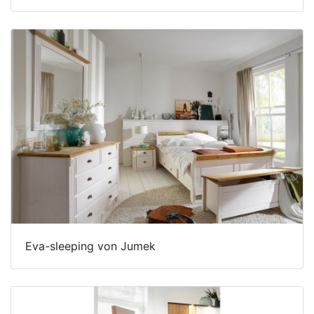
Eva-sleeping von Jumek