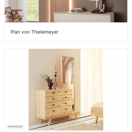
Plan von Thielemeyer