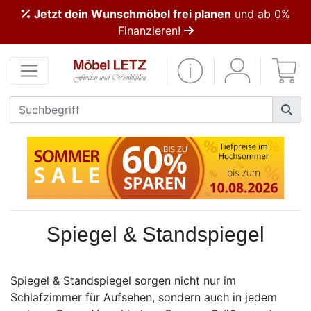
Jetzt dein Wunschmöbel frei planen
und ab 0%
ließen
Finanzieren!
Kundenmeinungen
Anmelden
PREMIUM
Schnell
lieferbar
SALE
Spiegel & Standspiegel
Polsterplaner
Spiegel & Standspiegel sorgen nicht nur im
Möbel-
Schlafzimmer für Aufsehen, sondern auch in jedem