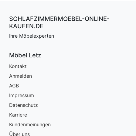
SCHLAFZIMMERMOEBEL-ONLINE-
KAUFEN.DE
Ihre Möbelexperten
Möbel Letz
Kontakt
Anmelden
AGB
Impressum
Datenschutz
Karriere
Kundenmeinungen
Über uns