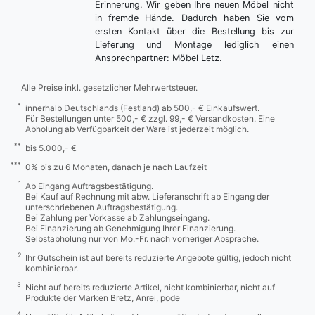
Erinnerung. Wir geben Ihre neuen Möbel nicht
in fremde Hände. Dadurch haben Sie vom
ersten Kontakt über die Bestellung bis zur
Lieferung und Montage lediglich einen
Ansprechpartner: Möbel Letz.
Alle Preise inkl. gesetzlicher Mehrwertsteuer.
*
innerhalb Deutschlands (Festland) ab 500,- € Einkaufswert.
Für Bestellungen unter 500,- € zzgl. 99,- € Versandkosten. Eine
Abholung ab Verfügbarkeit der Ware ist jederzeit möglich.
**
bis 5.000,- €
***
0% bis zu 6 Monaten, danach je nach Laufzeit
1
Ab Eingang Auftragsbestätigung.
Bei Kauf auf Rechnung mit abw. Lieferanschrift ab Eingang der
unterschriebenen Auftragsbestätigung.
Bei Zahlung per Vorkasse ab Zahlungseingang.
Bei Finanzierung ab Genehmigung Ihrer Finanzierung.
Selbstabholung nur von Mo.-Fr. nach vorheriger Absprache.
2
Ihr Gutschein ist auf bereits reduzierte Angebote gültig, jedoch nicht
kombinierbar.
3
Nicht auf bereits reduzierte Artikel, nicht kombinierbar, nicht auf
Produkte der Marken Bretz, Anrei, pode
4