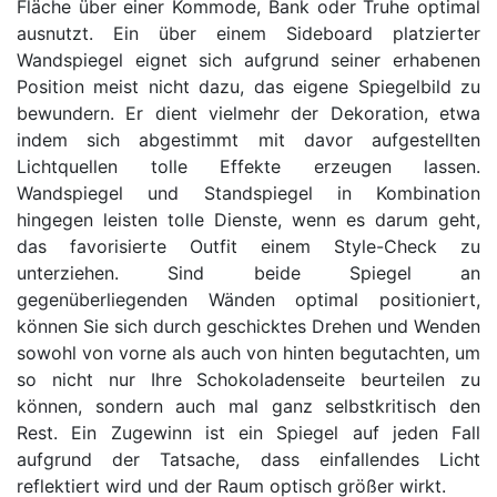
Fläche über einer Kommode, Bank oder Truhe optimal
ausnutzt. Ein über einem Sideboard platzierter
Wandspiegel eignet sich aufgrund seiner erhabenen
Position meist nicht dazu, das eigene Spiegelbild zu
bewundern. Er dient vielmehr der Dekoration, etwa
indem sich abgestimmt mit davor aufgestellten
Lichtquellen tolle Effekte erzeugen lassen.
Wandspiegel und Standspiegel in Kombination
hingegen leisten tolle Dienste, wenn es darum geht,
das favorisierte Outfit einem Style-Check zu
unterziehen. Sind beide Spiegel an
gegenüberliegenden Wänden optimal positioniert,
können Sie sich durch geschicktes Drehen und Wenden
sowohl von vorne als auch von hinten begutachten, um
so nicht nur Ihre Schokoladenseite beurteilen zu
können, sondern auch mal ganz selbstkritisch den
Rest. Ein Zugewinn ist ein Spiegel auf jeden Fall
aufgrund der Tatsache, dass einfallendes Licht
reflektiert wird und der Raum optisch größer wirkt.