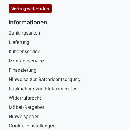
Vertrag widerrufen
Informationen
Zahlungsarten
Lieferung
Kundenservice
Montageservice
Finanzierung
Hinweise zur Batterieentsorgung
Rücknahme von Elektrogeräten
Widerrufsrecht
Möbel-Ratgeber
Hinweisgeber
Cookie-Einstellungen