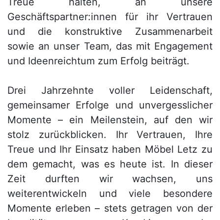
Treue halten, an unsere
Betten
Geschäftspartner:innen für ihr Vertrauen
Massivholzbetten
und die konstruktive Zusammenarbeit
sowie an unser Team, das mit Engagement
Schlafzimmer-
Kommoden
und Ideenreichtum zum Erfolg beiträgt.
Nachttische
Drei Jahrzehnte voller Leidenschaft,
Bettbänke
gemeinsamer Erfolge und unvergesslicher
&
Momente – ein Meilenstein, auf den wir
Betttruhen
stolz zurückblicken. Ihr Vertrauen, Ihre
Kleiderständer
Treue und Ihr Einsatz haben Möbel Letz zu
&
dem gemacht, was es heute ist. In dieser
Herrendiener
Zeit durften wir wachsen, uns
Spiegel
weiterentwickeln und viele besondere
&
Momente erleben – stets getragen von der
Standspiegel