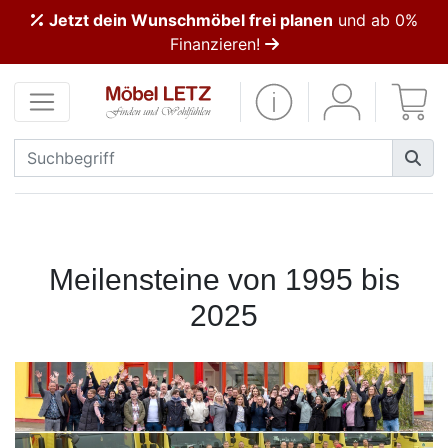
Jetzt dein Wunschmöbel frei planen
und ab 0%
ließen
Finanzieren!
Kundenmeinungen
Anmelden
PREMIUM
Schnell
lieferbar
Meilensteine von 1995 bis
2025
SALE
Polsterplaner
Möbel-