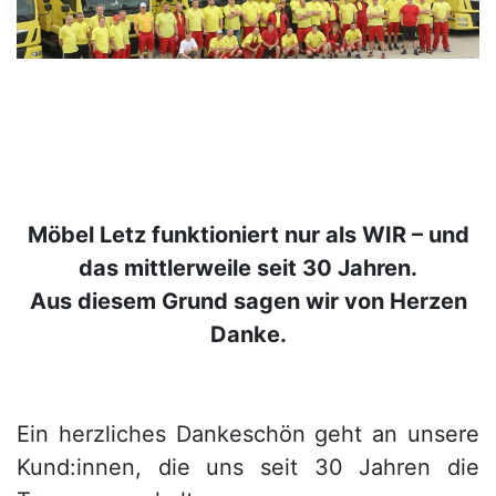
Konfigurator
0%
Finanzierung
Markenwelt
Letz-
Möbel Letz funktioniert nur als WIR – und
Deals
das mittlerweile seit 30 Jahren.
Aus diesem Grund sagen wir von Herzen
Danke.
Schlafzimmer-
Sets
Ein herzliches Dankeschön geht an unsere
Kund:innen, die uns seit 30 Jahren die
Schränke