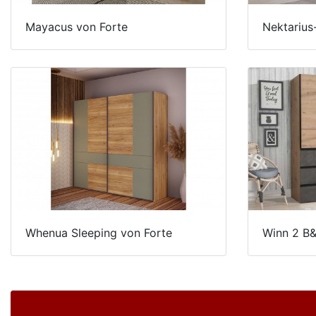
Mayacus von Forte
Nektarius
Whenua Sleeping von Forte
Winn 2 B&