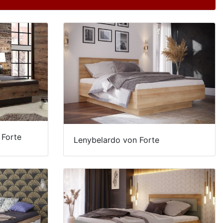
 Forte
Lenybelardo von Forte