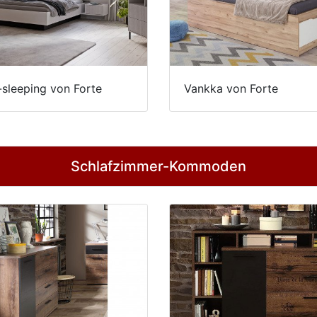
-sleeping von Forte
Vankka von Forte
Schlafzimmer-Kommoden