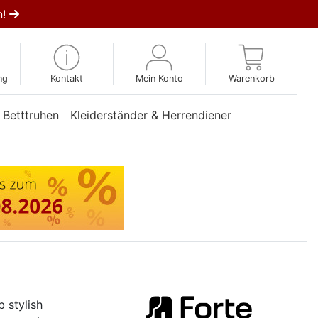
n!
ng
Kontakt
Mein Konto
Warenkorb
 Betttruhen
Kleiderständer & Herrendiener
b stylish