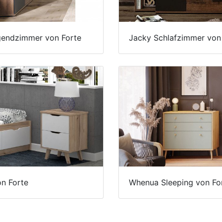
gendzimmer von Forte
Jacky Schlafzimmer von
n Forte
Whenua Sleeping von Fo