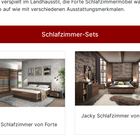
verspielt im Landhausstil, die Forte Schlafzimmermöbel wa
nso auf wie mit verschiedenen Ausstattungsmerkmalen.
Schlafzimmer-Sets
Jacky Schlafzimmer von
u Schlafzimmer von Forte