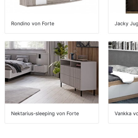
Rondino von Forte
Jacky Ju
Nektarius-sleeping von Forte
Vankka vo