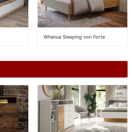
Whenua Sleeping von Forte