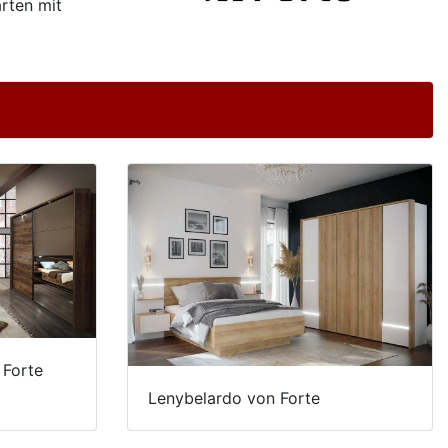
rten mit
 Forte
Lenybelardo von Forte