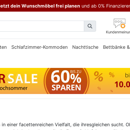
etzt dein Wunschmöbel frei planen
und ab 0% Finanziere
Kundenmeinu
ten
Schlafzimmer-Kommoden
Nachttische
Bettbänke &
in einer facettenreichen Vielfalt, die ihresgleichen sucht. O