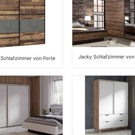
Jacky Schlafzimmer von
u Schlafzimmer von Forte