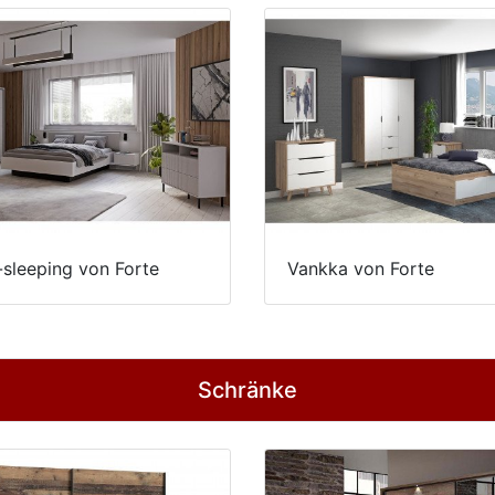
-sleeping von Forte
Vankka von Forte
Schränke