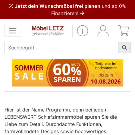
Jetzt dein Wunschmöbel frei planen
und ab 0%
ließen
Finanzieren!
Kundenmeinungen
Anmelden
PREMIUM
Schnell
lieferbar
SALE
Hier ist der Name Programm, denn bei jedem
Polsterplaner
LEBENSWERT Schlafzimmermöbel spüren Sie die
Liebe zum Detail. Durchdachte Funktionen,
Möbel-
formvollendete Designs sowie hochwertiges