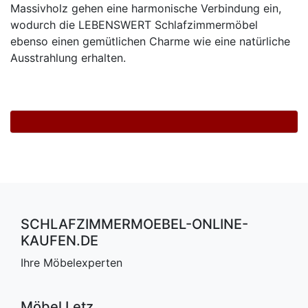
Konfigurator
Massivholz gehen eine harmonische Verbindung ein,
wodurch die LEBENSWERT Schlafzimmermöbel
0%
ebenso einen gemütlichen Charme wie eine natürliche
Finanzierung
Ausstrahlung erhalten.
Markenwelt
Letz-
Deals
SCHLAFZIMMERMOEBEL-ONLINE-
KAUFEN.DE
Schlafzimmer-
Ihre Möbelexperten
Sets
Schränke
Möbel Letz