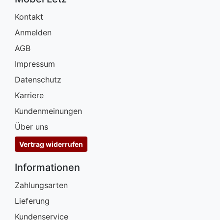
Betten
Kontakt
Massivholzbetten
Anmelden
Schlafzimmer-
AGB
Kommoden
Impressum
Nachttische
Datenschutz
Karriere
Bettbänke
&
Kundenmeinungen
Betttruhen
Über uns
Kleiderständer
Vertrag widerrufen
&
Herrendiener
Informationen
Spiegel
Zahlungsarten
&
Lieferung
Standspiegel
Kundenservice