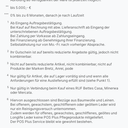
**
bis 5.000,- €
***
0% bis zu 6 Monaten, danach je nach Laufzeit
1
Ab Eingang Auftragsbestätigung.
Bei Kauf auf Rechnung mit abw. Lieferanschrift ab Eingang der
unterschriebenen Auftragsbestätigung.
Bei Zahlung per Vorkasse ab Zahlungseingang.
Bei Finanzierung ab Genehmigung Ihrer Finanzierung.
Selbstabholung nur von Mo.-Fr. nach vorheriger Absprache.
2
Ihr Gutschein ist auf bereits reduzierte Angebote gültig, jedoch nicht
kombinierbar.
3
Nicht auf bereits reduzierte Artikel, nicht kombinierbar, nicht auf
Produkte der Marken Bretz, Anrei, pode
4
Nur gültig für Artikel, die auf Lager vorrätig sind und wenn alle
Anforderungen für eine Auslieferung erfüllt sind (siehe Punkt 1).
5
Nur gültig in Verbindung beim Kauf eines RUF Bettes Casa, Minerwa
oder Mercata.
6
Hiervon ausgeschlossen sind Bezüge aus Baumwolle und Leinen.
Bei offenem, gewachstem, geschliffenem oder geöltem Leder wird
nur ein Reinigungsversuch unternommen.
Zudem werden für offenes, gewachstes, geschliffenes, geöltes und
Longlife Leder keine POS Plus Pflegeprodukte mitgeliefert.
Der POS Plus Service bleibt wie gewohnt bestehen.