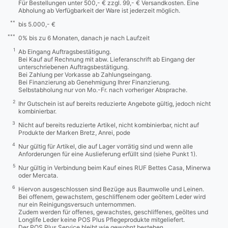
Für Bestellungen unter 500,- € zzgl. 99,- € Versandkosten. Eine
Abholung ab Verfügbarkeit der Ware ist jederzeit möglich.
**
bis 5.000,- €
***
0% bis zu 6 Monaten, danach je nach Laufzeit
1
Ab Eingang Auftragsbestätigung.
Bei Kauf auf Rechnung mit abw. Lieferanschrift ab Eingang der
unterschriebenen Auftragsbestätigung.
Bei Zahlung per Vorkasse ab Zahlungseingang.
Bei Finanzierung ab Genehmigung Ihrer Finanzierung.
Selbstabholung nur von Mo.-Fr. nach vorheriger Absprache.
2
Ihr Gutschein ist auf bereits reduzierte Angebote gültig, jedoch nicht
kombinierbar.
3
Nicht auf bereits reduzierte Artikel, nicht kombinierbar, nicht auf
Produkte der Marken Bretz, Anrei, pode
4
Nur gültig für Artikel, die auf Lager vorrätig sind und wenn alle
Anforderungen für eine Auslieferung erfüllt sind (siehe Punkt 1).
5
Nur gültig in Verbindung beim Kauf eines RUF Bettes Casa, Minerwa
oder Mercata.
6
Hiervon ausgeschlossen sind Bezüge aus Baumwolle und Leinen.
Bei offenem, gewachstem, geschliffenem oder geöltem Leder wird
nur ein Reinigungsversuch unternommen.
Zudem werden für offenes, gewachstes, geschliffenes, geöltes und
Longlife Leder keine POS Plus Pflegeprodukte mitgeliefert.
Der POS Plus Service bleibt wie gewohnt bestehen.