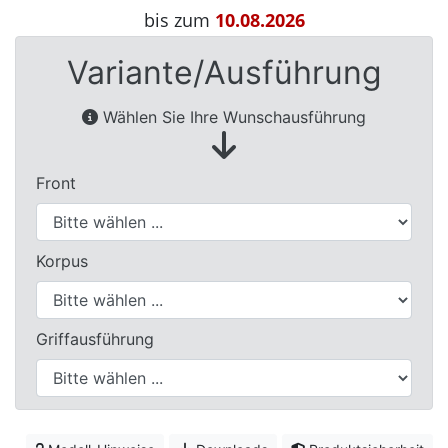
Betten
bis zum
10.08.2026
Massivholzbetten
Variante/Ausführung
Schlafzimmer-
Wählen Sie Ihre Wunschausführung
Kommoden
Nachttische
Front
Bettbänke
&
Betttruhen
Korpus
Kleiderständer
&
Herrendiener
Griffausführung
Spiegel
&
Standspiegel