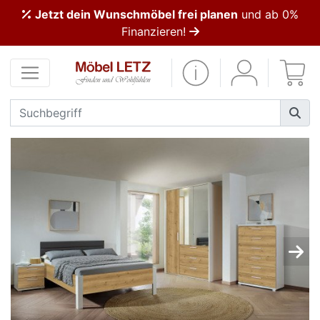
Jetzt dein Wunschmöbel frei planen
und ab 0%
ließen
Finanzieren!
Kundenmeinungen
Anmelden
PREMIUM
Schnell
lieferbar
SALE
Polsterplaner
Möbel-