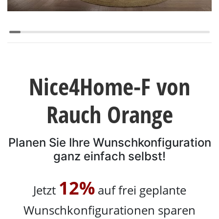
Konfigurator
0%
Finanzierung
Markenwelt
Nice4Home-F von
Letz-
Rauch Orange
Deals
Planen Sie Ihre Wunschkonfiguration
ganz einfach selbst!
Schlafzimmer-
12%
Jetzt
auf frei geplante
Sets
Wunschkonfigurationen sparen
Schränke