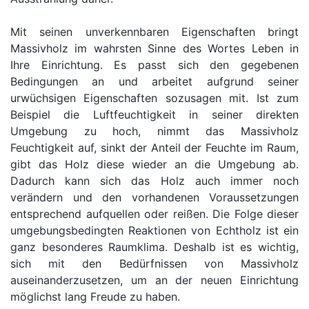
Betten
Mit seinen unverkennbaren Eigenschaften bringt
Massivholzbetten
Massivholz im wahrsten Sinne des Wortes Leben in
Ihre Einrichtung. Es passt sich den gegebenen
Schlafzimmer-
Bedingungen an und arbeitet aufgrund seiner
Kommoden
urwüchsigen Eigenschaften sozusagen mit. Ist zum
Nachttische
Beispiel die Luftfeuchtigkeit in seiner direkten
Umgebung zu hoch, nimmt das Massivholz
Bettbänke
Feuchtigkeit auf, sinkt der Anteil der Feuchte im Raum,
&
gibt das Holz diese wieder an die Umgebung ab.
Betttruhen
Dadurch kann sich das Holz auch immer noch
verändern und den vorhandenen Voraussetzungen
Kleiderständer
entsprechend aufquellen oder reißen. Die Folge dieser
&
umgebungsbedingten Reaktionen von Echtholz ist ein
Herrendiener
ganz besonderes Raumklima. Deshalb ist es wichtig,
Spiegel
sich mit den Bedürfnissen von Massivholz
&
auseinanderzusetzen, um an der neuen Einrichtung
Standspiegel
möglichst lang Freude zu haben.