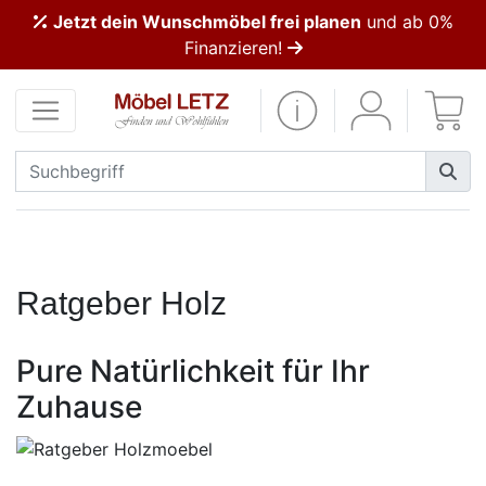
Jetzt dein Wunschmöbel frei planen
und ab 0%
ließen
Finanzieren!
Kundenmeinungen
Anmelden
PREMIUM
Schnell
lieferbar
Ratgeber Holz
SALE
Pure Natürlichkeit für Ihr
Zuhause
Polsterplaner
Möbel-