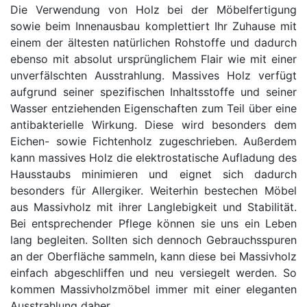
Konfigurator
Die Verwendung von Holz bei der Möbelfertigung
sowie beim Innenausbau komplettiert Ihr Zuhause mit
0%
einem der ältesten natürlichen Rohstoffe und dadurch
Finanzierung
ebenso mit absolut ursprünglichem Flair wie mit einer
unverfälschten Ausstrahlung. Massives Holz verfügt
aufgrund seiner spezifischen Inhaltsstoffe und seiner
Markenwelt
Wasser entziehenden Eigenschaften zum Teil über eine
antibakterielle Wirkung. Diese wird besonders dem
Letz-
Eichen- sowie Fichtenholz zugeschrieben. Außerdem
Deals
kann massives Holz die elektrostatische Aufladung des
Hausstaubs minimieren und eignet sich dadurch
besonders für Allergiker. Weiterhin bestechen Möbel
aus Massivholz mit ihrer Langlebigkeit und Stabilität.
Bei entsprechender Pflege können sie uns ein Leben
lang begleiten. Sollten sich dennoch Gebrauchsspuren
Schlafzimmer-
an der Oberfläche sammeln, kann diese bei Massivholz
Sets
einfach abgeschliffen und neu versiegelt werden. So
kommen Massivholzmöbel immer mit einer eleganten
Schränke
Ausstrahlung daher.