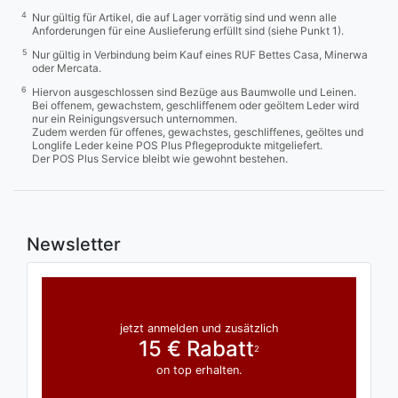
4
Nur gültig für Artikel, die auf Lager vorrätig sind und wenn alle
Anforderungen für eine Auslieferung erfüllt sind (siehe Punkt 1).
5
Nur gültig in Verbindung beim Kauf eines RUF Bettes Casa, Minerwa
oder Mercata.
6
Hiervon ausgeschlossen sind Bezüge aus Baumwolle und Leinen.
Bei offenem, gewachstem, geschliffenem oder geöltem Leder wird
nur ein Reinigungsversuch unternommen.
Zudem werden für offenes, gewachstes, geschliffenes, geöltes und
Longlife Leder keine POS Plus Pflegeprodukte mitgeliefert.
Der POS Plus Service bleibt wie gewohnt bestehen.
Newsletter
jetzt anmelden und zusätzlich
15 € Rabatt
2
on top erhalten.