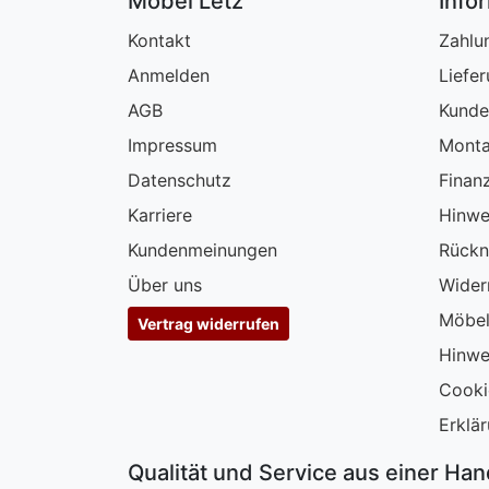
Möbel Letz
Info
Schlafzimmerregale
Kontakt
Zahlu
Anmelden
Liefe
AGB
Kunde
Impressum
Monta
Datenschutz
Finan
Karriere
Hinwe
Kundenmeinungen
Rückn
Über uns
Wider
Möbel
Vertrag widerrufen
Hinwe
Cooki
Erklär
Qualität und Service aus einer Ha