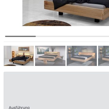
Konfigurator
0%
Finanzierung
Markenwelt
Letz-
Deals
Schlafzimmer-
Sets
Schränke
Ausführung