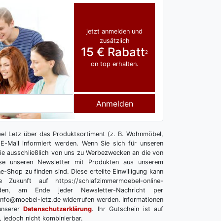
jetzt anmelden und
zusätzlich
15 € Rabatt
2
on top erhalten.
Anmelden
l Letz über das Produktsortiment (z. B. Wohnmöbel,
E-Mail informiert werden. Wenn Sie sich für unseren
 Sie ausschließlich von uns zu Werbezwecken an die von
se unseren Newsletter mit Produkten aus unserem
e-Shop zu finden sind. Diese erteilte Einwilligung kann
 Zukunft auf https://schlafzimmermoebel-online-
melden, am Ende jeder Newsletter-Nachricht per
info@moebel-letz.de widerrufen werden. Informationen
unserer
Datenschutzerklärung
. Ihr Gutschein ist auf
, jedoch nicht kombinierbar.