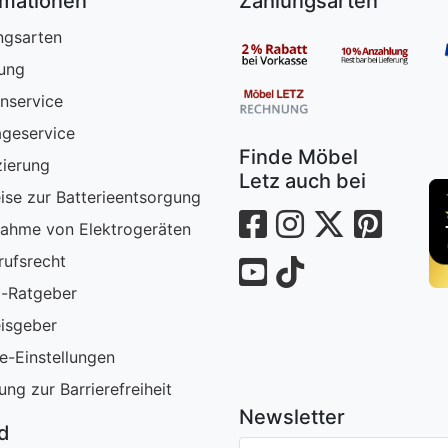
rmationen
Zahlungsarten
ngsarten
rung
nservice
geservice
Finde Möbel
zierung
Letz auch bei
ise zur Batterieentsorgung
ahme von Elektrogeräten
rufsrecht
-Ratgeber
isgeber
e-Einstellungen
ung zur Barrierefreiheit
Newsletter
nd