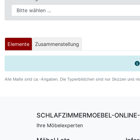
Betten
Massivholzbetten
Schlafzimmer-
Kommoden
Elemente
Zusammenstellung
Nachttische
Bettbänke
&
Betttruhen
Alle Maße sind ca.-Angaben. Die Typenbildchen sind nur Skizzen und ni
Kleiderständer
&
Herrendiener
SCHLAFZIMMERMOEBEL-ONLINE-
Spiegel
&
Ihre Möbelexperten
Standspiegel