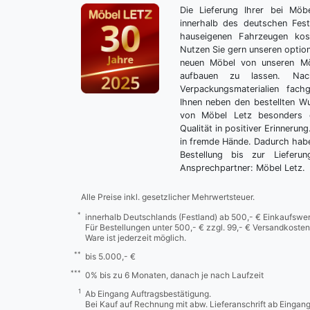
Die Lieferung Ihrer bei Möb
innerhalb des deutschen Fes
hauseigenen Fahrzeugen kos
Nutzen Sie gern unseren optio
neuen Möbel von unseren Mö
aufbauen zu lassen. Nac
Verpackungsmaterialien fach
Ihnen neben den bestellten 
von Möbel Letz besonders 
Qualität in positiver Erinnerun
in fremde Hände. Dadurch habe
Bestellung bis zur Lieferu
Ansprechpartner: Möbel Letz.
Alle Preise inkl. gesetzlicher Mehrwertsteuer.
*
innerhalb Deutschlands (Festland) ab 500,- € Einkaufswer
Für Bestellungen unter 500,- € zzgl. 99,- € Versandkosten
Ware ist jederzeit möglich.
**
bis 5.000,- €
***
0% bis zu 6 Monaten, danach je nach Laufzeit
1
Ab Eingang Auftragsbestätigung.
Bei Kauf auf Rechnung mit abw. Lieferanschrift ab Eingan