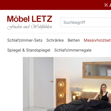
J
ließen
Kundenmeinungen
Anmelden
Schlafzimmer-Sets
Schränke
Betten
Massivholzbet
PREMIUM
Spiegel & Standspiegel
Schlafzimmerregale
Schnell
lieferbar
SALE
Polsterplaner
Möbel-