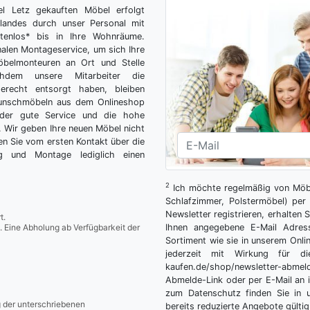
el Letz gekauften Möbel erfolgt
tlandes durch unser Personal mit
tenlos* bis in Ihre Wohnräume.
nalen Montageservice, um sich Ihre
belmonteuren an Ort und Stelle
hdem unsere Mitarbeiter die
gerecht entsorgt haben, bleiben
Wunschmöbeln aus dem Onlineshop
der gute Service und die hohe
g. Wir geben Ihre neuen Möbel nicht
n Sie vom ersten Kontakt über die
ng und Montage lediglich einen
2
Ich möchte regelmäßig von Möbe
Schlafzimmer, Polstermöbel) per 
Newsletter registrieren, erhalten
t.
. Eine Abholung ab Verfügbarkeit der
Ihnen angegebene E-Mail Adres
Sortiment wie sie in unserem Onlin
jederzeit mit Wirkung für die
kaufen.de/shop/newsletter-ab
Abmelde-Link oder per E-Mail an 
zum Datenschutz finden Sie in 
g der unterschriebenen
bereits reduzierte Angebote gültig