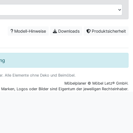
Modell-Hinweise
Downloads
Produktsicherheit
ung
dar. Alle Elemente ohne Deko und Beimöbel.
Möbelplaner © Möbel Letz® GmbH.
n Marken, Logos oder Bilder sind Eigentum der jeweiligen Rechteinhaber.