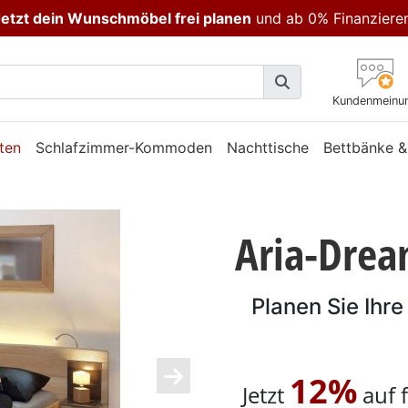
etzt dein Wunschmöbel frei planen
und ab 0% Finanziere
Kundenmeinu
ten
Schlafzimmer-Kommoden
Nachttische
Bettbänke &
Aria-Drea
Planen Sie Ihr
12%
Jetzt
auf 