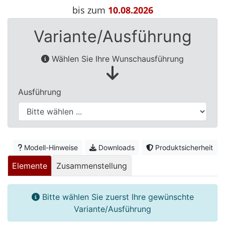
Betten
bis zum
10.08.2026
Massivholzbetten
Variante/Ausführung
Schlafzimmer-
Wählen Sie Ihre Wunschausführung
Kommoden
Nachttische
Ausführung
Bettbänke
&
Betttruhen
Kleiderständer
Modell-Hinweise
Downloads
Produktsicherheit
&
Elemente
Zusammenstellung
Herrendiener
Spiegel
Bitte wählen Sie zuerst Ihre gewünschte
&
Variante/Ausführung
Standspiegel