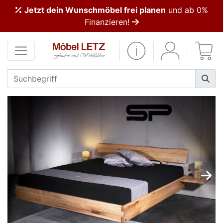
Jetzt dein Wunschmöbel frei planen
und ab 0%
ließen
Finanzieren!
Kundenmeinungen
Anmelden
PREMIUM
Schnell
lieferbar
SALE
Polsterplaner
Möbel-