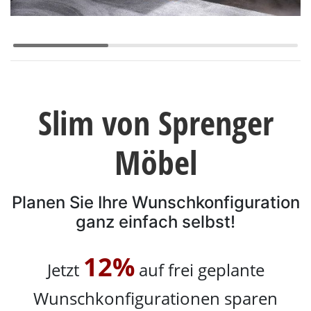
Konfigurator
0%
Finanzierung
Markenwelt
Slim von Sprenger
Letz-
Möbel
Deals
Planen Sie Ihre Wunschkonfiguration
ganz einfach selbst!
Schlafzimmer-
12%
Jetzt
auf frei geplante
Sets
Wunschkonfigurationen sparen
Schränke