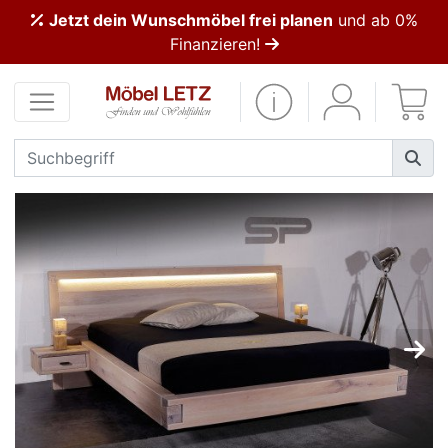
Jetzt dein Wunschmöbel frei planen
und ab 0%
ließen
Finanzieren!
Kundenmeinungen
Anmelden
PREMIUM
Schnell
lieferbar
SALE
Polsterplaner
Möbel-