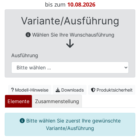
bis zum
10.08.2026
Betten
Massivholzbetten
Variante/Ausführung
Schlafzimmer-
Wählen Sie Ihre Wunschausführung
Kommoden
Nachttische
Ausführung
Bettbänke
&
Betttruhen
Kleiderständer
Modell-Hinweise
Downloads
Produktsicherheit
&
Elemente
Zusammenstellung
Herrendiener
Spiegel
Bitte wählen Sie zuerst Ihre gewünschte
&
Variante/Ausführung
Standspiegel