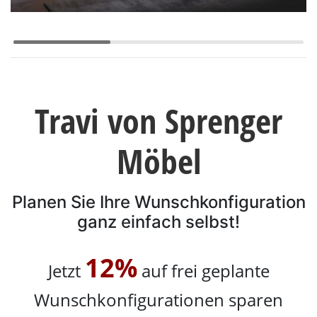
Konfigurator
0%
Finanzierung
Markenwelt
Travi von Sprenger
Letz-
Möbel
Deals
Planen Sie Ihre Wunschkonfiguration
ganz einfach selbst!
Schlafzimmer-
12%
Jetzt
auf frei geplante
Sets
Wunschkonfigurationen sparen
Schränke