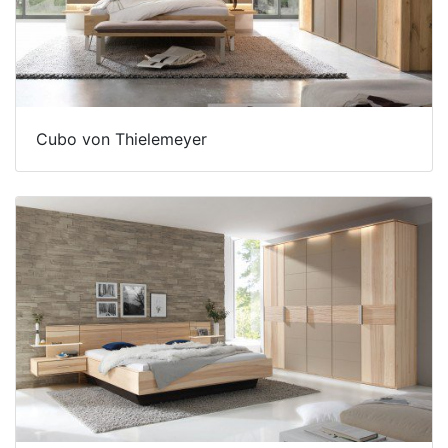
Betten
Massivholzbetten
Schlafzimmer-
Kommoden
Cubo von Thielemeyer
Nachttische
Bettbänke
&
Betttruhen
Kleiderständer
&
Herrendiener
Spiegel
&
Standspiegel