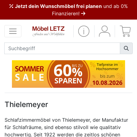
Jetzt dein Wunschmöbel frei planen
und ab 0%
ließen
Finanzieren!
Kundenmeinungen
Anmelden
PREMIUM
Schnell
lieferbar
SALE
Thielemeyer
Polsterplaner
Schlafzimmermöbel von Thielemeyer, der Manufaktur
für Schlafräume, sind ebenso stilvoll wie qualitativ
Möbel-
hochwertig. Seit 1922 werden die zeitlos schönen