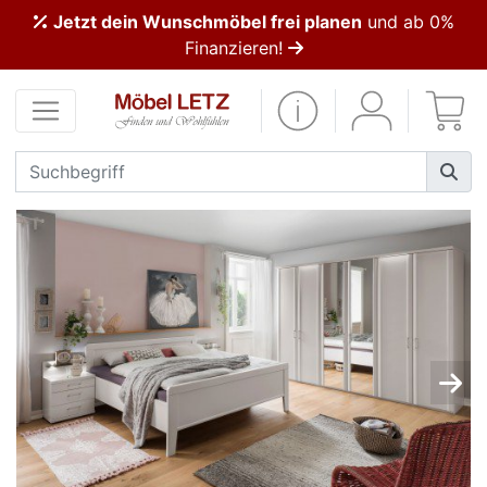
Jetzt dein Wunschmöbel frei planen
und ab 0%
ließen
Finanzieren!
Kundenmeinungen
Anmelden
PREMIUM
Schnell
lieferbar
SALE
Polsterplaner
Möbel-