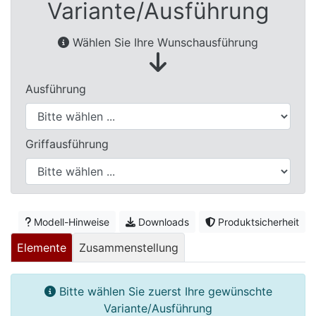
Variante/Ausführung
Betten
Massivholzbetten
Wählen Sie Ihre Wunschausführung
Schlafzimmer-
Kommoden
Ausführung
Nachttische
Bettbänke
Griffausführung
&
Betttruhen
Kleiderständer
&
Modell-Hinweise
Downloads
Produktsicherheit
Herrendiener
Elemente
Zusammenstellung
Spiegel
&
Bitte wählen Sie zuerst Ihre gewünschte
Standspiegel
Variante/Ausführung