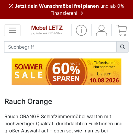
Jetzt dein Wunschmöbel frei planen
und ab 0%
ließen
Finanzieren!
Kundenmeinungen
Anmelden
PREMIUM
Schnell
lieferbar
SALE
Rauch Orange
Polsterplaner
Rauch ORANGE Schlafzimmermöbel warten mit
hochwertiger Qualität, durchdachten Funktionen und
Möbel-
großer Auswahl auf – eben so, wie man es bei