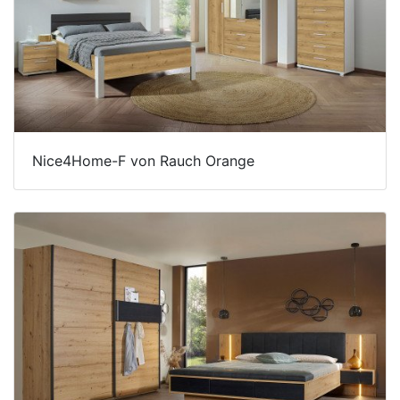
Betten
Massivholzbetten
Schlafzimmer-
Kommoden
Nachttische
Nice4Home-F von Rauch Orange
Bettbänke
&
Betttruhen
Kleiderständer
&
Herrendiener
Spiegel
&
Standspiegel